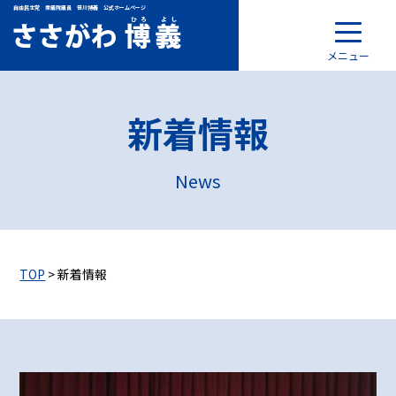
自由民主党 衆議院議員 笹川博義 公式ホームページ
メニュー
新着情報
News
TOP
> 新着情報