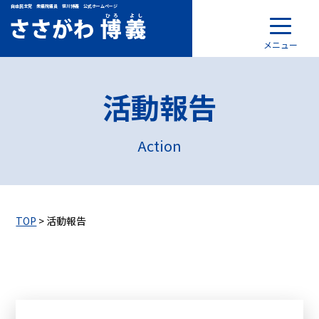
自由民主党 衆議院議員 笹川博義 公式ホームページ
メニュー
活動報告
Action
TOP
> 活動報告