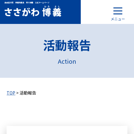
自由民主党 衆議院議員 笹川博義 公式ホームページ
メニュー
活動報告
Action
TOP
> 活動報告