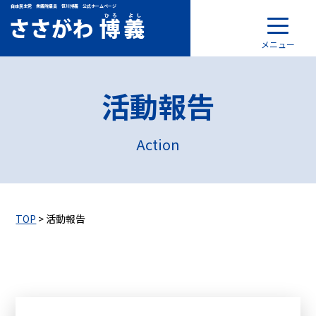
自由民主党 衆議院議員 笹川博義 公式ホームページ
メニュー
活動報告
Action
TOP
> 活動報告