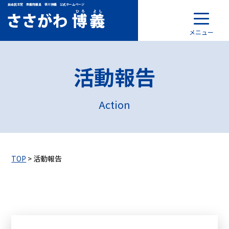
自由民主党 衆議院議員 笹川博義 公式ホームページ
メニュー
活動報告
Action
TOP
> 活動報告