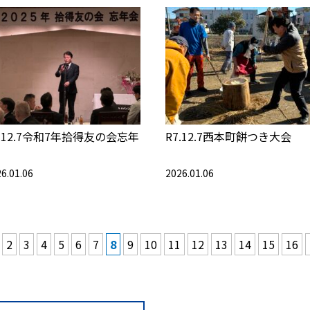
7.12.7令和7年拾得友の会忘年
R7.12.7西本町餅つき大会
6.01.06
2026.01.06
2
3
4
5
6
7
8
9
10
11
12
13
14
15
16