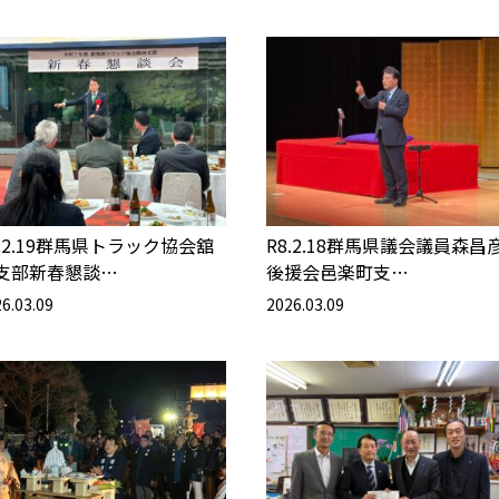
8.2.19群馬県トラック協会舘
R8.2.18群馬県議会議員森昌
支部新春懇談…
後援会邑楽町支…
6.03.09
2026.03.09