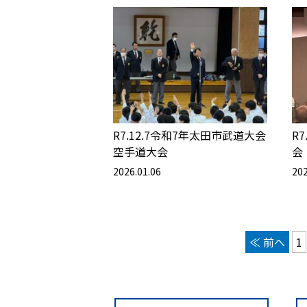
R7.12.7令和7年太田市武道大会
R
空手道大会
会
2026.01.06
202
≪ 前へ
1