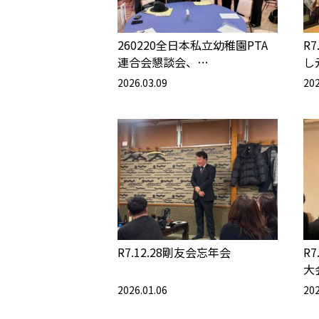
260220全日本私立幼稚園PTA
R
連合会懇談会、…
し
2026.03.09
202
R7.12.28剛友会忘年会
R7
大
2026.01.06
202