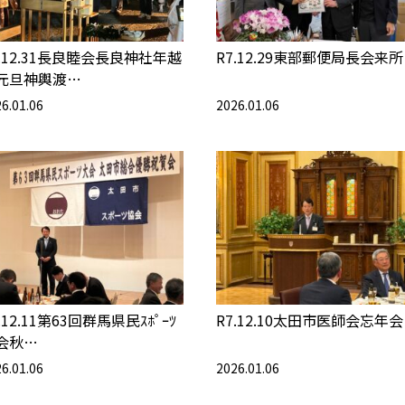
7.12.31長良睦会長良神社年越
R7.12.29東部郵便局長会来所
元旦神輿渡…
6.01.06
2026.01.06
.12.11第63回群馬県民ｽﾎﾟｰﾂ
R7.12.10太田市医師会忘年会
会秋…
6.01.06
2026.01.06